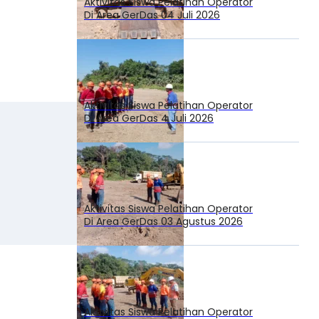
Aktivitas Siswa Pelatihan Operator
Di Area GerDas 04 Juli 2026
Aktivitas Siswa Pelatihan Operator
Di Area GerDas 4 Juli 2026
Aktivitas Siswa Pelatihan Operator
Di Area GerDas 03 Agustus 2026
Aktivitas Siswa Pelatihan Operator