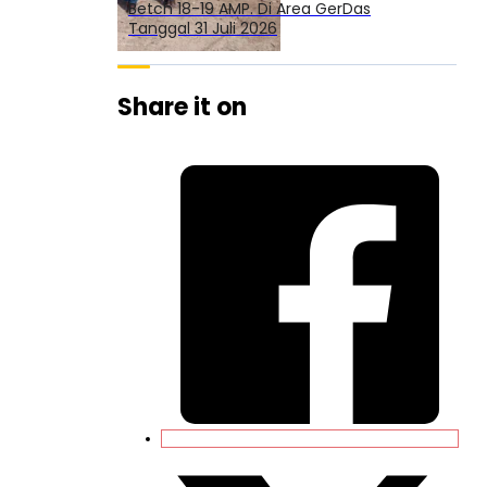
Betch 18-19 AMP. Di Area GerDas
Tanggal 31 Juli 2026
Share it on