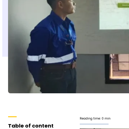
Reading time: 0 min
Table of content