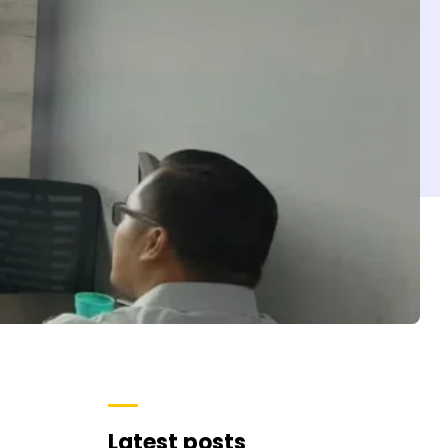
Latest posts