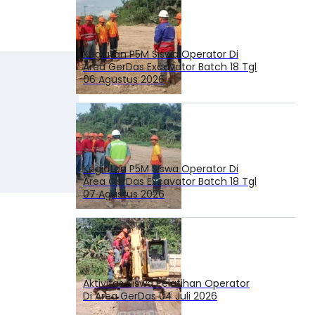
Kegiatan P5M Siswa Operator Di
Area GerDas Excavator Batch 18 Tgl
06 Agustus 2026
Kegiatan P5M Siswa Operator Di
Area GerDas Excavator Batch 18 Tgl
07 Agustus 2026
Aktivitas Siswa Pelatihan Operator
Di Area GerDas 04 Juli 2026