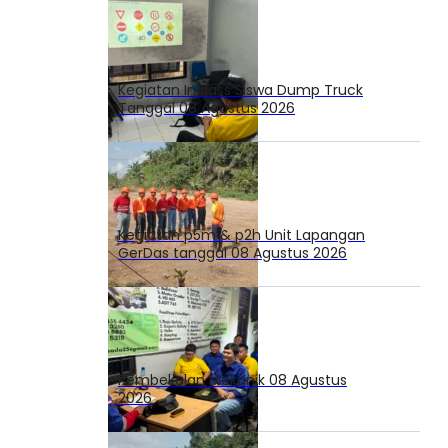
Kegiatan Inclass Siswa Dump Truck
Tanggal 08 Agustus 2026
Kegiatan p5m & p2h Unit Lapangan
GerDas tanggal 08 Agustus 2026
Pembekalan Mekanik 08 Agustus
2026