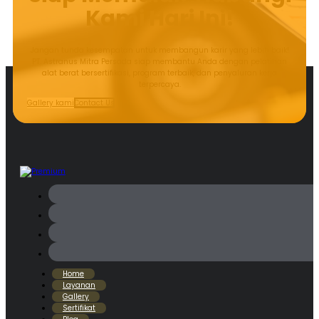
Kami Hari Ini!
Jangan tunda kesempatan untuk membangun karir yang lebih baik!
PT. Astranus Mitra Persada siap membantu Anda dengan pelatihan
alat berat bersertifikasi, program terbaik, dan penyaluran kerja
terpercaya.
Gallery kami
Contact Us
Home
Layanan
Gallery
Sertifikat