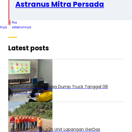
Astranus Mitra Persada
Pos
utnya
sebelumnya
Latest posts
Kegiatan Inclass Siswa Dump Truck Tanggal 08
Agustus 2026
Kegiatan p5m & p2h Unit Lapangan GerDas