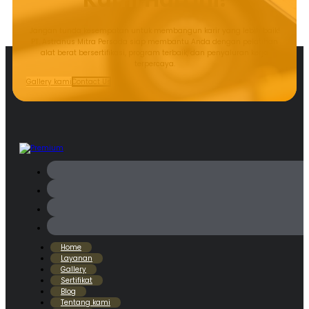
Jangan tunda kesempatan untuk membangun karir yang lebih baik!
PT. Astranus Mitra Persada siap membantu Anda dengan pelatihan
alat berat bersertifikasi, program terbaik, dan penyaluran kerja
terpercaya.
Gallery kami
Contact Us
Home
Layanan
Gallery
Sertifikat
Blog
Tentang kami