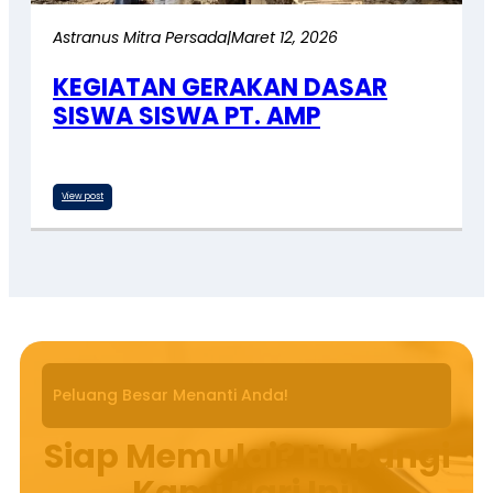
Astranus Mitra Persada
|
Maret 12, 2026
KEGIATAN GERAKAN DASAR
SISWA SISWA PT. AMP
View post
Peluang Besar Menanti Anda!
Siap Memulai? Hubungi
Kami Hari Ini!