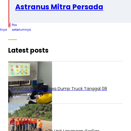
Astranus Mitra Persada
Pos
utnya
sebelumnya
Latest posts
Kegiatan Inclass Siswa Dump Truck Tanggal 08
Agustus 2026