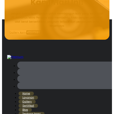
Kami Hari Ini!
Jangan tunda kesempatan untuk membangun karir yang lebih baik!
PT. Astranus Mitra Persada siap membantu Anda dengan pelatihan
alat berat bersertifikasi, program terbaik, dan penyaluran kerja
terpercaya.
Gallery kami
Contact Us
Home
Layanan
Gallery
Sertifikat
Blog
Tentang kami