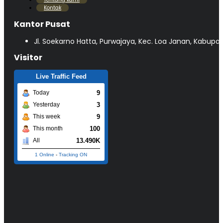
Kontak
Kantor Pusat
Jl. Soekarno Hatta, Purwajaya, Kec. Loa Janan, Kabupa
Visitor
Live Traffic Feed
9
Today
3
Yesterday
9
This week
100
This month
13.490K
All
1 Online
-
Tracking ON
©