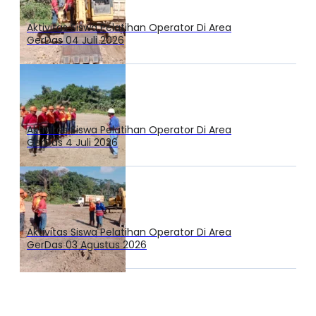
Aktivitas Siswa Pelatihan Operator Di Area
GerDas 04 Juli 2026
Aktivitas Siswa Pelatihan Operator Di Area
GerDas 4 Juli 2026
Aktivitas Siswa Pelatihan Operator Di Area
GerDas 03 Agustus 2026