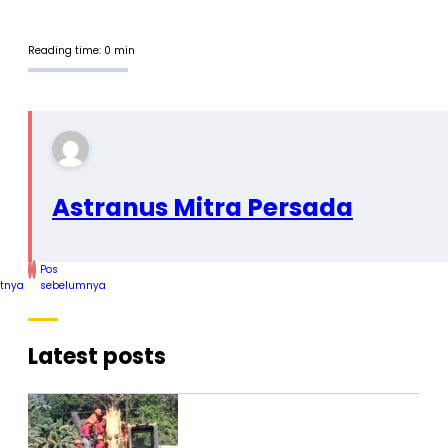
Reading time: 0 min
Astranus Mitra Persada
Pos
utnya
sebelumnya
Latest posts