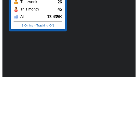
26
This week
45
This month
13.435K
All
1 Online
-
Tracking ON
©