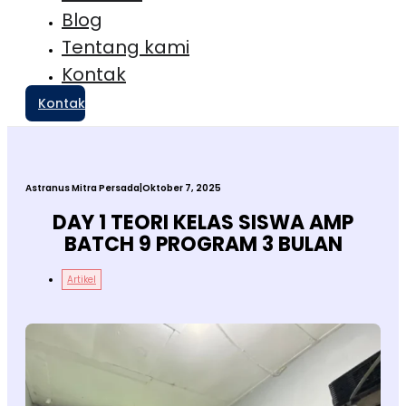
Blog
Tentang kami
Kontak
Kontak
Astranus Mitra Persada
|
Oktober 7, 2025
DAY 1 TEORI KELAS SISWA AMP
BATCH 9 PROGRAM 3 BULAN
Artikel