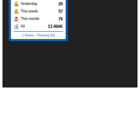
20
Yesterday
57
This week
76
This month
13.466K
All
1 Online
-
Tracking ON
©