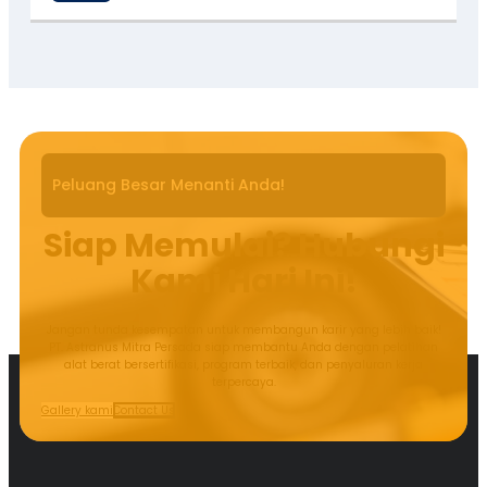
Peluang Besar Menanti Anda!
Siap Memulai? Hubungi
Kami Hari Ini!
Jangan tunda kesempatan untuk membangun karir yang lebih baik!
PT. Astranus Mitra Persada siap membantu Anda dengan pelatihan
alat berat bersertifikasi, program terbaik, dan penyaluran kerja
terpercaya.
Gallery kami
Contact Us