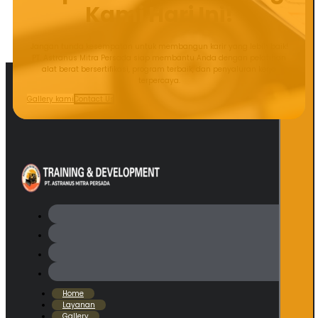
Kami Hari Ini!
Jangan tunda kesempatan untuk membangun karir yang lebih baik!
PT. Astranus Mitra Persada siap membantu Anda dengan pelatihan
alat berat bersertifikasi, program terbaik, dan penyaluran kerja
terpercaya.
Gallery kami
Contact Us
Home
Layanan
Gallery