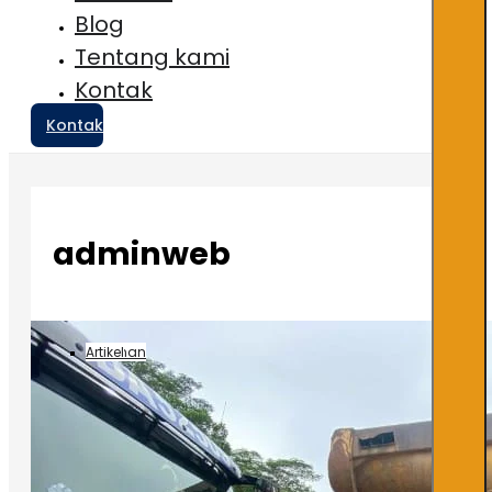
Blog
Tentang kami
Kontak
Kontak
adminweb
Layanan
Layanan
Layanan
Artikel
Artikel
Artikel