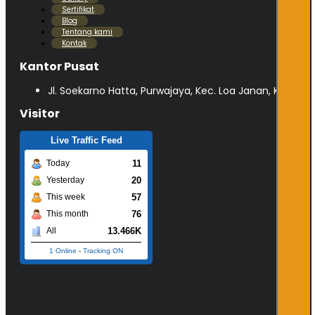
Sertifikat
Blog
Tentang kami
Kontak
Kantor Pusat
Jl. Soekarno Hatta, Purwajaya, Kec. Loa Janan, Kabupa
Visitor
Live Traffic Feed
11
Today
20
Yesterday
57
This week
76
This month
13.466K
All
1 Online
-
Tracking ON
©