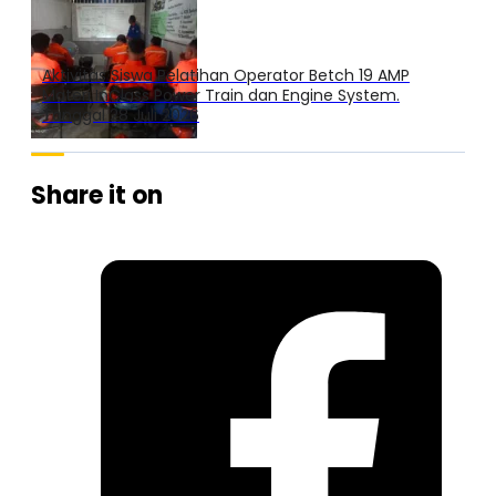
Aktivitas Siswa Pelatihan Operator Betch 19 AMP
Materi InClass Power Train dan Engine System.
Tanggal 28 Juli 2026
Share it on