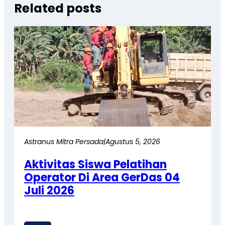
Related posts
Astranus Mitra Persada
|
Agustus 5, 2026
Aktivitas Siswa Pelatihan
Operator Di Area GerDas 04
Juli 2026