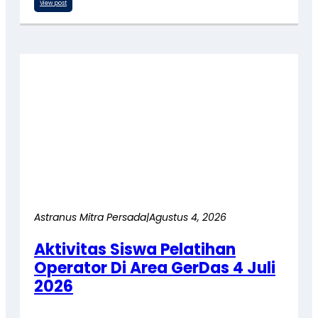
View post
Astranus Mitra Persada
|
Agustus 4, 2026
Aktivitas Siswa Pelatihan
Operator Di Area GerDas 4 Juli
2026