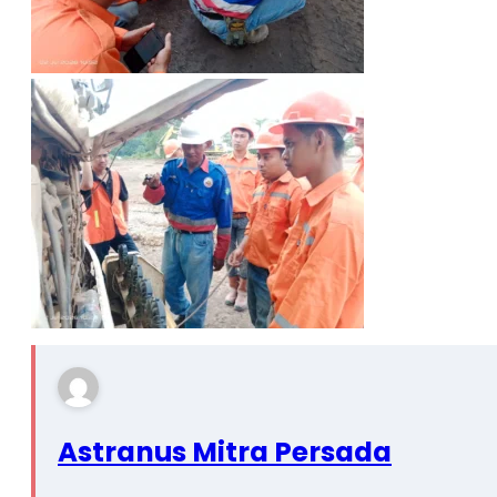
Astranus Mitra Persada